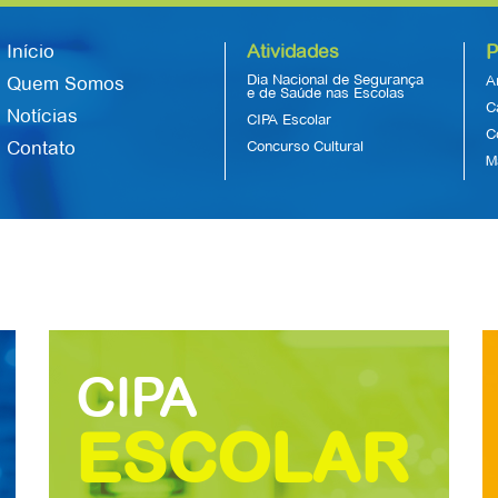
Início
Atividades
P
Dia Nacional de Segurança
A
Quem Somos
e de Saúde nas Escolas
C
Notícias
CIPA Escolar
C
Contato
Concurso Cultural
M
CIPA
ESCOLAR