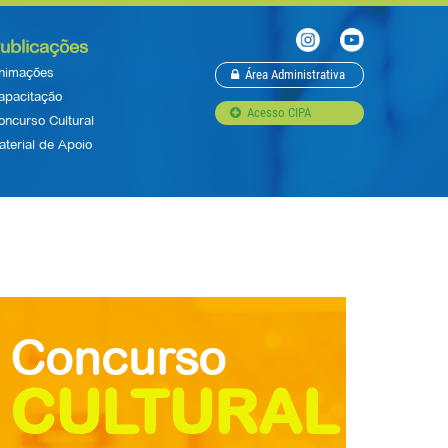
ublicações
nimações
Área Administrativa
apacitação
Acesso CIPA
oncurso Cultural
aterial de Apoio
Concurso
CULTURAL